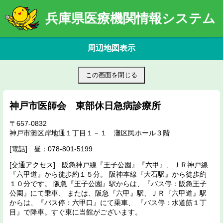
兵庫県医療機関情報システム
周辺地図表示
この画面を閉じる
神戸市医師会 東部休日急病診療所
657-0832
神戸市灘区岸地通１丁目１－１ 灘区民ホール３階
078-801-5199
阪急神戸線『王子公園』『六甲』、ＪＲ神戸線
『六甲道』から徒歩約１５分。 阪神本線『大石駅』から徒歩約
１０分です。 阪急『王子公園』駅からは、『バス停：阪急王子
公園』にて乗車、 または、阪急『六甲』駅、ＪＲ『六甲道』駅
からは、『バス停：六甲口』にて乗車、 『バス停：水道筋１丁
目』で降車。すぐ東に当館がございます。